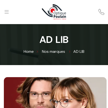
AD LIB
Home
Nos marques
AD LIB